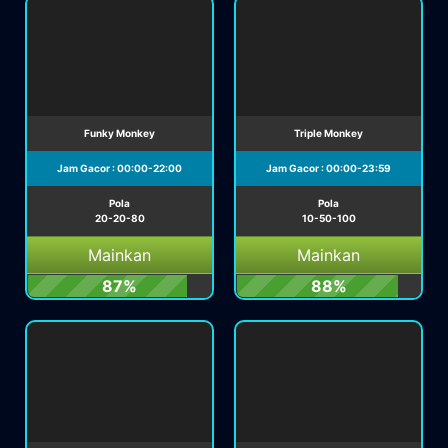
Funky Monkey
Triple Monkey
Jam Gacor : 00:00-22:00
Jam Gacor : 00:00-23:59
Pola
Pola
20-20-80
10-50-100
Mainkan
Mainkan
87%
88%