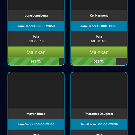
Long Long Long
Koi Harmony
Jam Gacor : 05:00-23:59
Jam Gacor : 01:00-19:00
Pola
Pola
60-80-10
40-50-100
Mainkan
Mainkan
91%
81%
Mayan Blaze
Pharaoh's Daughter
Jam Gacor : 05:00-21:00
Jam Gacor : 00:00-23:59
Pola
Pola