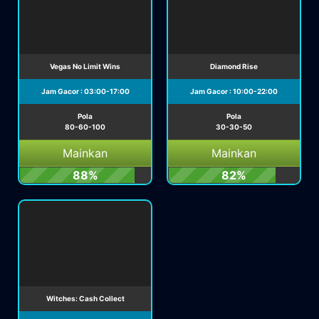
Vegas No Limit Wins
Diamond Rise
Jam Gacor : 03:00-17:00
Jam Gacor : 10:00-22:00
Pola
Pola
80-60-100
30-30-50
Mainkan
Mainkan
88%
82%
Witches: Cash Collect