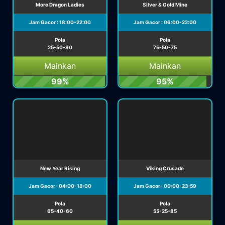
More Dragon Ladies
Silver & Gold Mine
Jam Gacor : 18:00-22:00
Jam Gacor : 06:00-22:00
Pola
Pola
25-50-80
75-50-75
Mainkan
Mainkan
99%
95%
New Year Rising
Viking Crusade
Jam Gacor : 04:00-18:00
Jam Gacor : 00:00-23:59
Pola
Pola
65-40-60
55-25-85