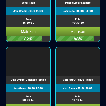
Joker Rush
Mucho Loco Habanero
Jam Gacor : 00:00-23:59
Jam Gacor : 08:00-20:00
Pola
Pola
45-50-80
40-30-50
Mainkan
Mainkan
82%
88%
Qins Empire: Caishens Temple
Gold Hit: O'Reilly's Riches
Jam Gacor : 10:00-22:00
Jam Gacor : 00:00-12:00
Pola
Pola
60-50-50
10-10-50