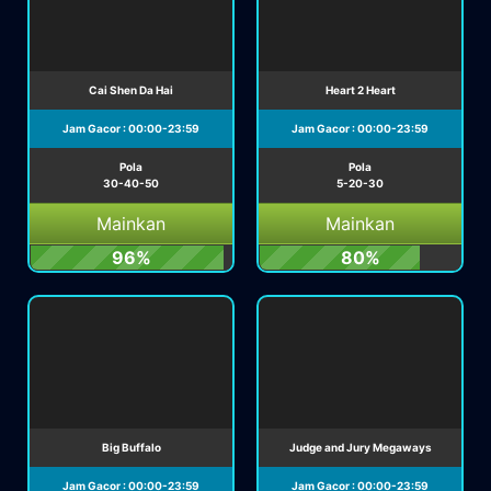
Cai Shen Da Hai
Heart 2 Heart
Jam Gacor : 00:00-23:59
Jam Gacor : 00:00-23:59
Pola
Pola
30-40-50
5-20-30
Mainkan
Mainkan
96%
80%
Big Buffalo
Judge and Jury Megaways
Jam Gacor : 00:00-23:59
Jam Gacor : 00:00-23:59