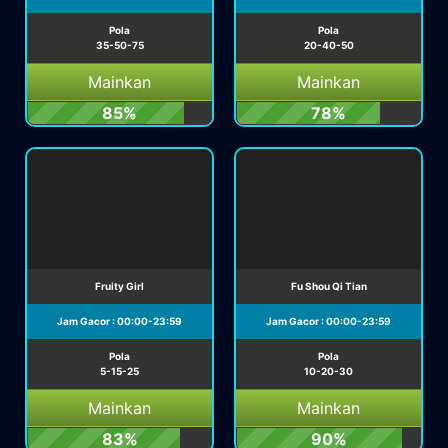
Pola
Pola
35-50-75
20-40-50
Mainkan
Mainkan
85%
78%
Fruity Girl
Fu Shou Qi Tian
Jam Gacor : 00:00-23:59
Jam Gacor : 00:00-23:59
Pola
Pola
5-15-25
10-20-30
Mainkan
Mainkan
83%
90%