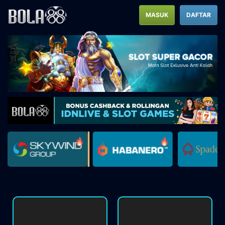
MASUK
DAFTAR