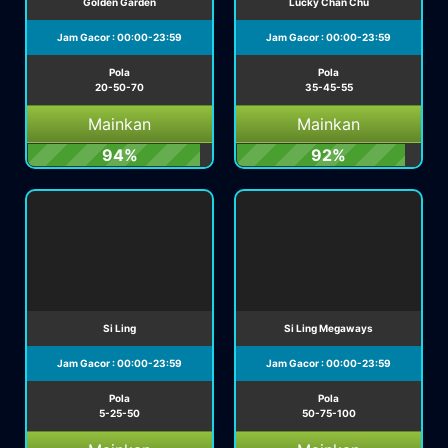
Golden Garden
Lucky Chan Chu
Jam Gacor : 00:00-23:59
Jam Gacor : 00:00-23:59
Pola
Pola
20-50-70
35-45-55
Mainkan
Mainkan
94%
92%
Si Ling
Si Ling Megaways
Jam Gacor : 00:00-23:59
Jam Gacor : 00:00-23:59
Pola
Pola
5-25-50
50-75-100